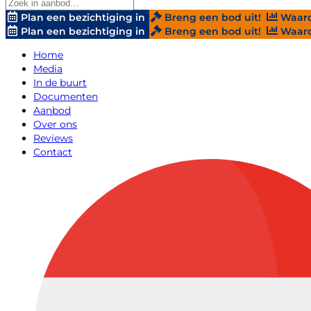
Plan een bezichtiging in
Breng een bod uit!
Waard
Plan een bezichtiging in
Breng een bod uit!
Waard
Home
Media
In de buurt
Documenten
Aanbod
Over ons
Reviews
Contact