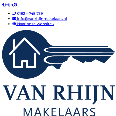
0182 – 748 739
info@vanrhijnmakelaars.nl
Naar onze website ›