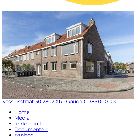
Vossiusstraat 50
2802 XR · Gouda
€ 385.000 k.k.
Home
Media
In de buurt
Documenten
Aanbod