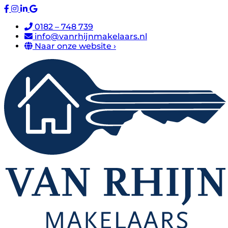
0182 – 748 739
info@vanrhijnmakelaars.nl
Naar onze website ›