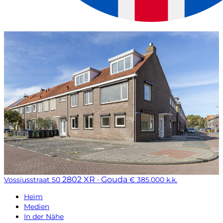
2802 XR · Gouda
Vossiusstraat 50
€ 385.000 k.k.
Heim
Medien
In der Nähe