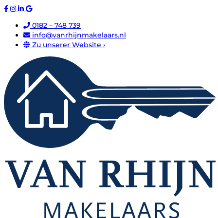
0182 – 748 739
info@vanrhijnmakelaars.nl
Zu unserer Website ›