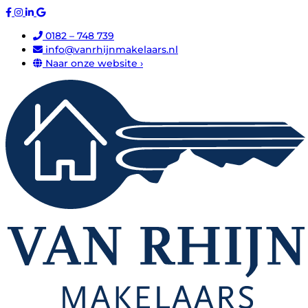
0182 – 748 739
info@vanrhijnmakelaars.nl
Naar onze website ›