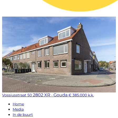
2802 XR · Gouda
Vossiusstraat 50
€ 385.000 k.k.
Home
Media
In de buurt