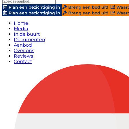
Plan een bezichtiging in
Breng een bod uit!
Waard
Plan een bezichtiging in
Breng een bod uit!
Waard
Home
Media
In de buurt
Documenten
Aanbod
Over ons
Reviews
Contact