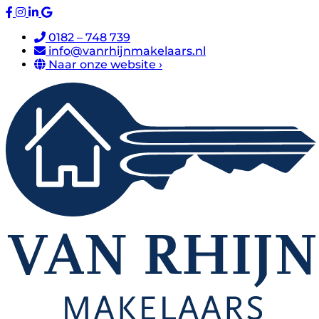
0182 – 748 739
info@vanrhijnmakelaars.nl
Naar onze website ›