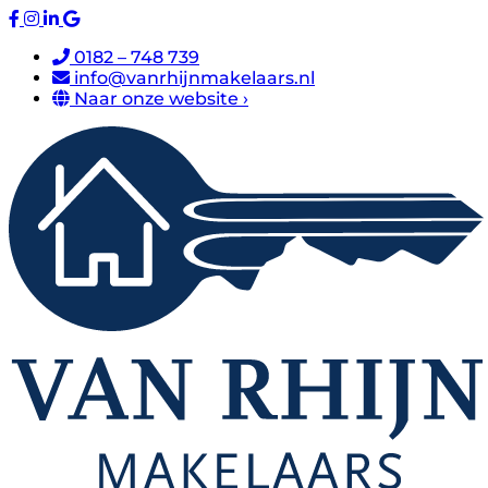
0182 – 748 739
info@vanrhijnmakelaars.nl
Naar onze website ›