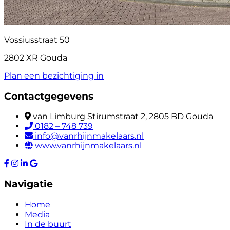
Vossiusstraat 50
2802 XR Gouda
Plan een bezichtiging in
Contactgegevens
van Limburg Stirumstraat 2, 2805 BD Gouda
0182 – 748 739
info@vanrhijnmakelaars.nl
www.vanrhijnmakelaars.nl
Navigatie
Home
Media
In de buurt