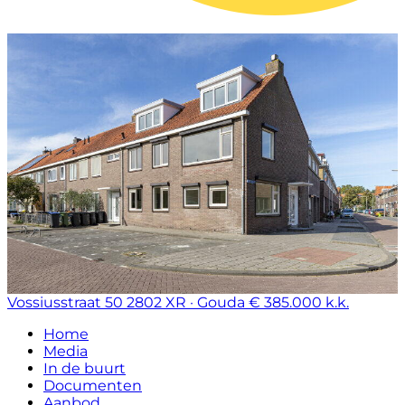
Vossiusstraat 50
2802 XR · Gouda
€ 385.000 k.k.
Home
Media
In de buurt
Documenten
Aanbod