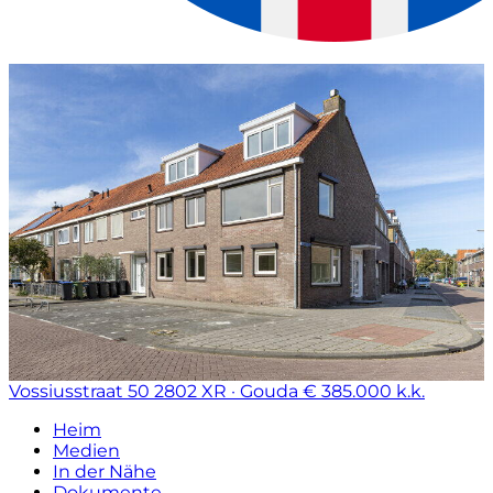
Vossiusstraat 50
2802 XR · Gouda
€ 385.000 k.k.
Heim
Medien
In der Nähe
Dokumente