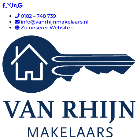
0182 – 748 739
info@vanrhijnmakelaars.nl
Zu unserer Website ›